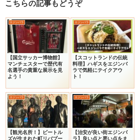
こちらの記事もどうぞ
エジンバラ
エジンバラ
【国立サッカー博物館】
【スコットランドの伝統
マンチェスターで歴代有
料理】ハギスをエジンバ
名選手の貴重な展示を見
ラで気軽にテイクアウ
よう！
ト！
エジンバラ
エジンバラ
【観光名所！】ビートル
【治安が良い街エジンバ
ズが生まれた町リバプー
ラ】良い点と悪い点をま