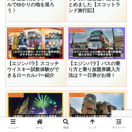
ルでゆかりの地を巡ろ
とめました【スコットラ
う！
ンド旅行記】
エジンバラ
エジンバラ
【エジンバラ】スコッチ
【エジンバラ】バスの乗
ウイスキー試飲体験がで
り方と乗り放題券購入方
きるローカルバー紹介
法は？一日券がお得！
エジンバラ
エジンバラ
エジンバラ空港の入国審
【スコットランド国立博
メニュー
ホーム
検索
トップ
サイドバー