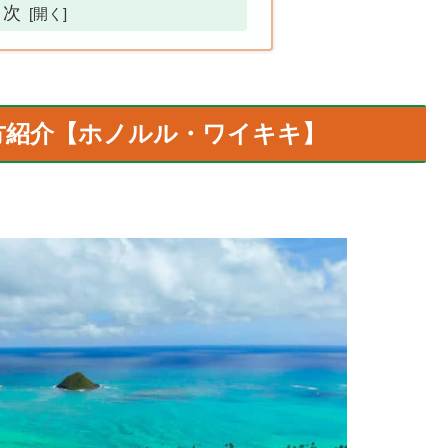
目次
方紹介【ホノルル・ワイキキ】