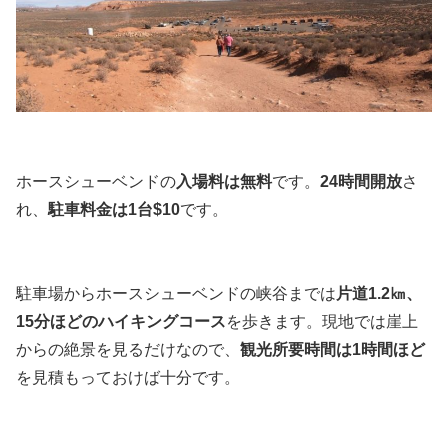
ホースシューベンドの
入場料は無料
です。
24時間開放
さ
れ、
駐車料金は1台$10
です。
駐車場からホースシューベンドの峡谷までは
片道1.2㎞、
15分ほどのハイキングコース
を歩きます。現地では崖上
からの絶景を見るだけなので、
観光所要時間は1時間ほど
を見積もっておけば十分です。