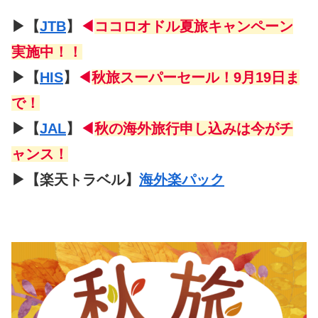
▶【
JTB
】
◀
ココロオドル夏旅キャンペーン
実施中！！
▶【
HIS
】
◀
秋旅スーパーセール
！
9月19日ま
で！
▶【
JAL
】
◀
秋の海外旅行申し込みは今がチ
ャンス！
▶【楽天トラベル】
海外楽パック